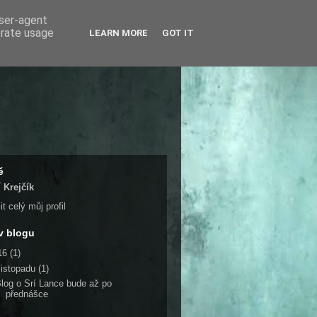
user-agent
erate usage
LEARN MORE
GOT IT
ě
í Krejčík
t celý můj profil
v blogu
16
(1)
listopadu
(1)
log o Srí Lance bude až po
přednášce