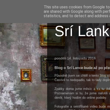
This site uses cookies from Google to 
are shared with Google along with per
statistics, and to detect and address 
Srí Lan
pondělí 14. listopadu 2016
Blog o Srí Lance bude až po př
Původně jsem se chtěl o tento blog s
Časově to nedopadlo, tak to tady dopln
Zpátky doma jsme měsíc a za tu dobu 
Poznamenám si tu, že jsme nafotili as
deník, který hodím do online podoby.
Fotografie a sestříhané video bude m