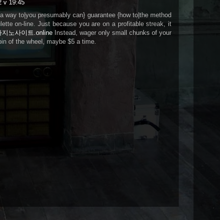
2 v 19:45
 a way to|you presumably can} guarantee {how to|the method
ulette on-line. Just because you are on a profitable streak, it
지노사이트.online
Instead, wager only small chunks of your
in of the wheel, maybe $5 a time.