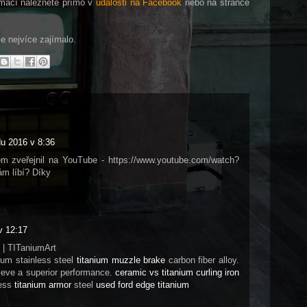
rmací naleznete přímo v
události na Facebook
nebo na stránce
e nejvíce zajímalo.
du 2016 v 8:36
em zveřejnil na YouTube - https://www.youtube.com/watch?
m líbí? Díky
v 12:17
 | TITaniumArt
um stainless steel
titanium muzzle brake
carbon fiber alloy.
hieve a superior performance.
ceramic vs titanium curling iron
less
titanium armor
steel
used ford edge titanium