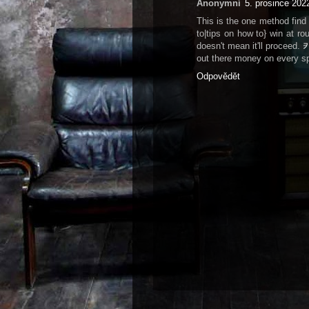
Anonymní
5. prosince 202
This is the one method find
to|tips on how to} win at ro
doesn't mean it'll proceed.
카
out there money on every sp
Odpovědět