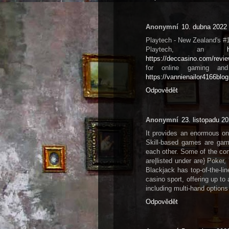
Anonymní
10. dubna 2022 
Playtech - New Zealand's #
Playtech, an
https://deccasino.com/revie
for online gaming and
https://vannienailor4166blo
Odpovědět
Anonymní
23. listopadu 2
It provides an enormous on-
Skill-based games are game
each other. Some of the com
are|listed under are} Pok
Blackjack has top-of-the-lin
casino sport, offering up to 
including multi-hand options
Odpovědět