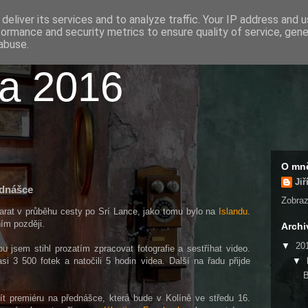
deliver its services and to analyze traffic. Your IP address and 
formance and security metrics to ensure quality of service, gen
abuse.
ka 2016
O mn
Jiř
ednášce
Zobrazi
tarat v průběhu cesty po Srí Lance, jako tomu bylo na
Islandu
.
ím později.
Archi
▼
20
jsem stihl prozatím zpracovat fotografie a sestříhat video.
▼
i 3 500 fotek a natočili 5 hodin videa. Další na řadu přijde
B
ít premiéru na přednášce, která bude v Kolíně ve středu 16.