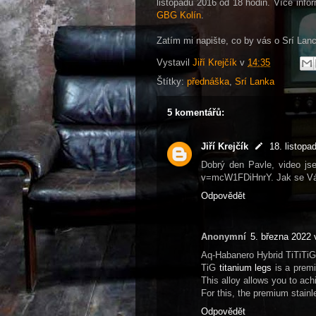
listopadu 2016 od 18 hodin. Více info
GBG Kolín
.
Zatím mi napište, co by vás o Srí Lanc
Vystavil
Jiří Krejčík
v
14:35
Štítky:
přednáška
,
Srí Lanka
5 komentářů:
Jiří Krejčík
18. listopa
Dobrý den Pavle, video js
v=mcW1FDiHnrY. Jak se Vá
Odpovědět
Anonymní
5. března 2022 
Aq-Habanero Hybrid TiTiTiG
TiG
titanium legs
is a premi
This alloy allows you to ac
For this, the premium stain
Odpovědět