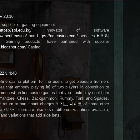
v 23:16
1 supplier of gaming equipment
https://sol.edu.kg/
innovator of software
w/merit-casino/
and
https://octcasino.com/
services
바카라
 iGaming products, have partnered with supplier
g.blogspot.com/
Casino.
022 v 4:48
line casino platform for the users to get pleasure from on.
s that embody playing in} of two players in opposition to
monest on-line casino games that you could play right here
er, Yahtzee, Chess, Backgammon, Rummy, Tonk and Spades.
e return to participant charges
카지노 사이트
of some other
as} 99%. There are also lots of different variations available,
 and variations that add side bets.