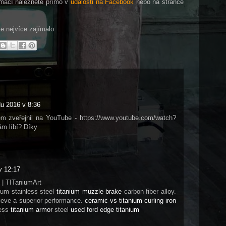
rmací naleznete přímo v
události na Facebook
nebo na stránce
e nejvíce zajímalo.
du 2016 v 8:36
em zveřejnil na YouTube - https://www.youtube.com/watch?
m líbí? Díky
v 12:17
 | TITaniumArt
um stainless steel
titanium muzzle brake
carbon fiber alloy.
hieve a superior performance.
ceramic vs titanium curling iron
less
titanium armor
steel
used ford edge titanium