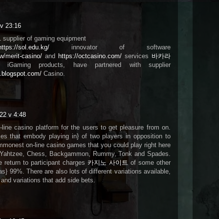
v 23:16
1 supplier of gaming equipment
https://sol.edu.kg/
innovator of software
w/merit-casino/
and
https://octcasino.com/
services
바카라
 iGaming products, have partnered with supplier
g.blogspot.com/
Casino.
022 v 4:48
line casino platform for the users to get pleasure from on.
s that embody playing in} of two players in opposition to
monest on-line casino games that you could play right here
er, Yahtzee, Chess, Backgammon, Rummy, Tonk and Spades.
e return to participant charges
카지노 사이트
of some other
as} 99%. There are also lots of different variations available,
 and variations that add side bets.