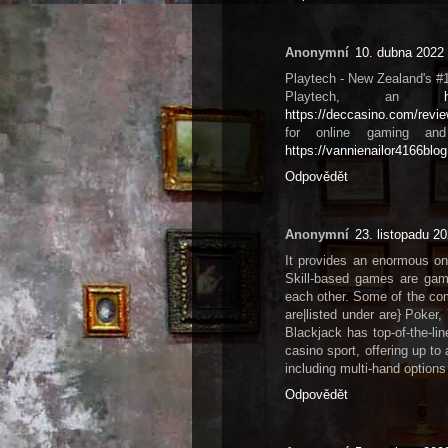
Anonymní
10. dubna 2022 
Playtech - New Zealand's #
Playtech, an
https://deccasino.com/revie
for online gaming and
https://vannienailor4166blo
Odpovědět
Anonymní
23. listopadu 2
It provides an enormous on-
Skill-based games are game
each other. Some of the com
are|listed under are} Pok
Blackjack has top-of-the-lin
casino sport, offering up to 
including multi-hand options
Odpovědět