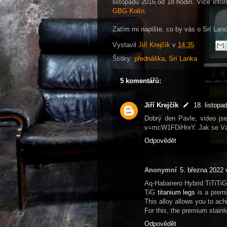
listopadu 2016 od 18 hodin. Více info
GBG Kolín
.
Zatím mi napište, co by vás o Srí Lanc
Vystavil
Jiří Krejčík
v
14:35
Štítky:
přednáška
,
Srí Lanka
5 komentářů:
Jiří Krejčík
18. listopa
Dobrý den Pavle, video js
v=mcW1FDiHnrY. Jak se Vá
Odpovědět
Anonymní
5. března 2022 
Aq-Habanero Hybrid TiTiTiG
TiG
titanium legs
is a premi
This alloy allows you to ac
For this, the premium stain
Odpovědět