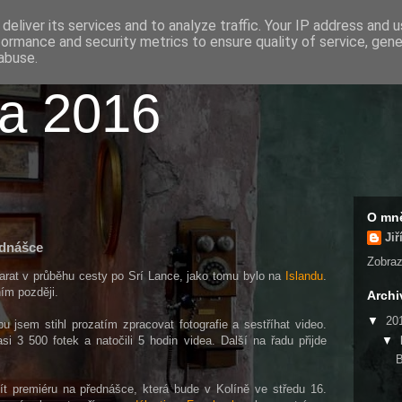
deliver its services and to analyze traffic. Your IP address and 
formance and security metrics to ensure quality of service, gen
abuse.
ka 2016
O mn
Jiř
ednášce
Zobrazi
tarat v průběhu cesty po Srí Lance, jako tomu bylo na
Islandu
.
ím později.
Archi
▼
20
jsem stihl prozatím zpracovat fotografie a sestříhat video.
▼
i 3 500 fotek a natočili 5 hodin videa. Další na řadu přijde
B
ít premiéru na přednášce, která bude v Kolíně ve středu 16.