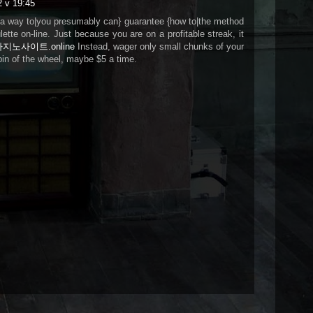
2 v 19:45
 a way to|you presumably can} guarantee {how to|the method
ulette on-line. Just because you are on a profitable streak, it
지노사이트.online
Instead, wager only small chunks of your
in of the wheel, maybe $5 a time.