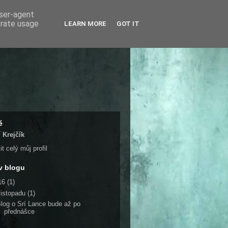
user-agent
erate usage
LEARN MORE
GOT IT
ě
í Krejčík
t celý můj profil
v blogu
16
(1)
listopadu
(1)
log o Srí Lance bude až po
přednášce