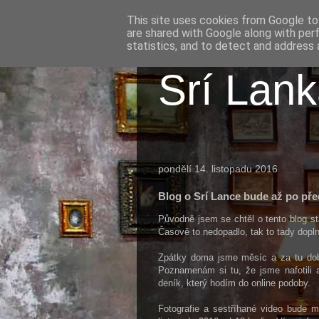
This site uses cookies from Google to 
are shared with Google along with per
statistics, and to detect and address 
Srí Lan
pondělí 14. listopadu 2016
Blog o Srí Lance bude až po př
Původně jsem se chtěl o tento blog s
Časově to nedopadlo, tak to tady dopln
Zpátky doma jsme měsíc a za tu dobu 
Poznamenám si tu, že jsme nafotili as
deník, který hodím do online podoby.
Fotografie a sestříhané video bude m