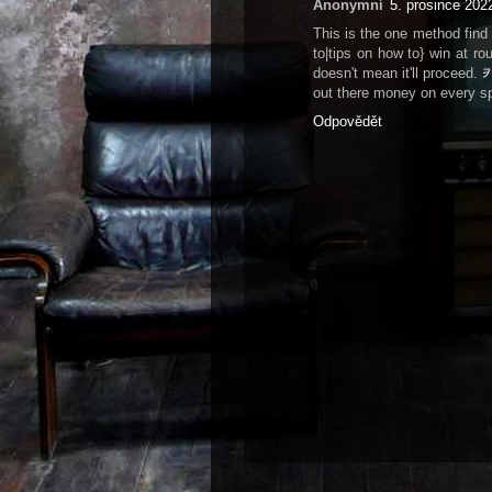
Anonymní
5. prosince 202
This is the one method find
to|tips on how to} win at ro
doesn't mean it'll proceed.
카
out there money on every sp
Odpovědět